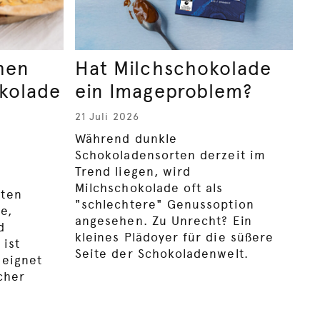
hen
Hat Milchschokolade
kolade
ein Imageproblem?
21 Juli 2026
Während dunkle
Schokoladensorten derzeit im
Trend liegen, wird
Milchschokolade oft als
aten
"schlechtere" Genussoption
e,
angesehen. Zu Unrecht? Ein
d
kleines Plädoyer für die süßere
 ist
Seite der Schokoladenwelt.
 eignet
cher