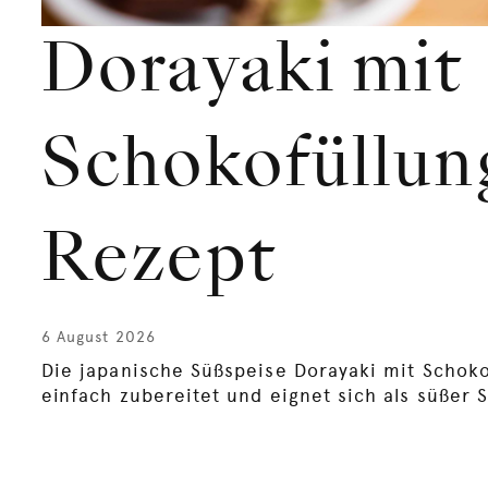
Dorayaki mit
Schokofüllung
Rezept
6 August 2026
Die japanische Süßspeise Dorayaki mit Schoko
einfach zubereitet und eignet sich als süßer 