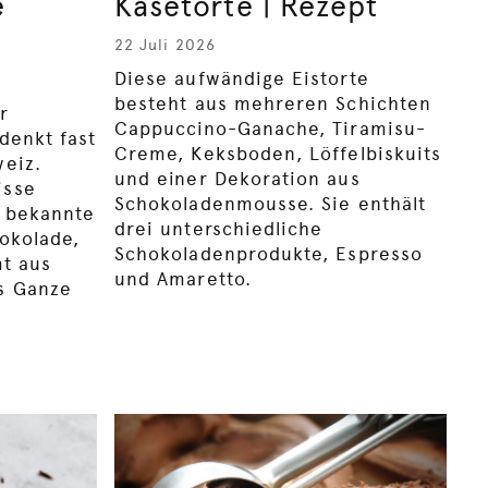
e
Käsetorte | Rezept
22 Juli 2026
Diese aufwändige Eistorte
besteht aus mehreren Schichten
r
Cappuccino-Ganache, Tiramisu-
denkt fast
Creme, Keksboden, Löffelbiskuits
weiz.
und einer Dekoration aus
isse
Schokoladenmousse. Sie enthält
e bekannte
drei unterschiedliche
hokolade,
Schokoladenprodukte, Espresso
mt aus
und Amaretto.
s Ganze