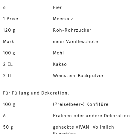
6
Eier
1
Prise
Meersalz
120
g
Roh-Rohrzucker
Mark
einer Vanilleschote
100
g
Mehl
2
EL
Kakao
2
TL
Weinstein-Backpulver
Für Füllung und Dekoration:
100
g
(Preiselbeer-) Konfitüre
6
Pralinen oder andere Dekoration
50
g
gehackte VIVANI Vollmilch