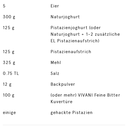
5
Eier
300
g
Naturjoghurt
125
g
Pistazienjoghurt (oder
Naturjoghurt + 1–2 zusätzliche
EL Pistazienaufstrich)
125
g
Pistazienaufstrich
325
g
Mehl
0.75
TL
Salz
12
g
Backpulver
100
g
(oder mehr) VIVANI Feine Bitter
Kuvertüre
einige
gehackte Pistazien