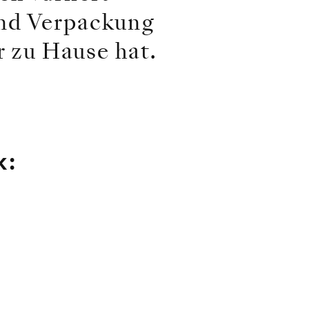
und Verpackung
r zu Hause hat.
k: