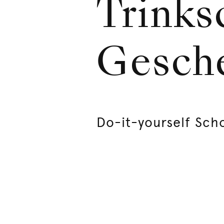
Trinks
Gesch
Do-it-yourself Sc