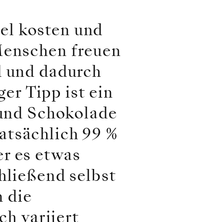
el kosten und
Menschen freuen
d und dadurch
r Tipp ist ein
 und Schokolade
atsächlich 99 %
r es etwas
hließend selbst
 die
h variiert