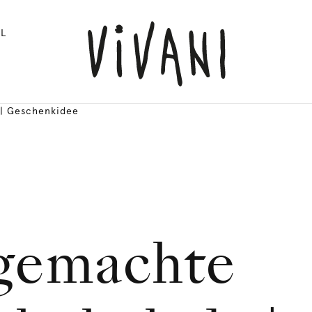
L
 | Geschenkidee
gemachte