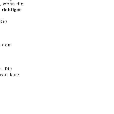
t, wenn die
 richtigen
 Die
it dem
n. Die
uvor kurz