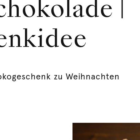
chokolade |
enkidee
hokogeschenk zu Weihnachten