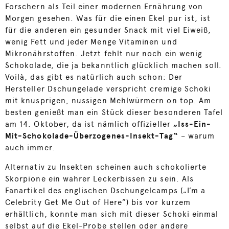
Forschern als Teil einer modernen Ernährung von
Morgen gesehen. Was für die einen Ekel pur ist, ist
für die anderen ein gesunder Snack mit viel Eiweiß,
wenig Fett und jeder Menge Vitaminen und
Mikronährstoffen. Jetzt fehlt nur noch ein wenig
Schokolade, die ja bekanntlich glücklich machen soll.
Voilà, das gibt es natürlich auch schon: Der
Hersteller Dschungelade verspricht cremige Schoki
mit knusprigen, nussigen Mehlwürmern on top. Am
besten genießt man ein Stück dieser besonderen Tafel
am 14. Oktober, da ist nämlich offizieller
„Iss-Ein-
Mit-Schokolade-Überzogenes-Insekt-Tag“
– warum
auch immer.
Alternativ zu Insekten scheinen auch schokolierte
Skorpione ein wahrer Leckerbissen zu sein. Als
Fanartikel des englischen Dschungelcamps („I’m a
Celebrity Get Me Out of Here”) bis vor kurzem
erhältlich, konnte man sich mit dieser Schoki einmal
selbst auf die Ekel-Probe stellen oder andere