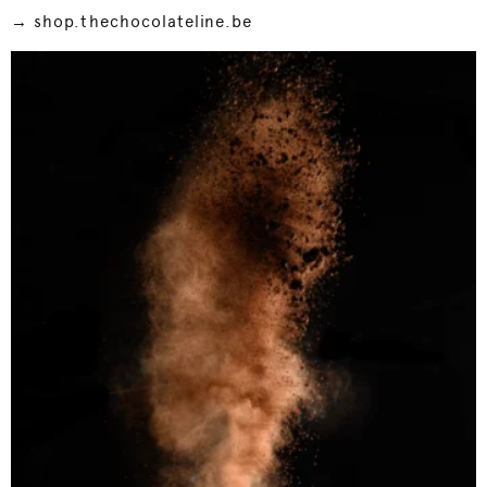
→
shop.thechocolateline.be