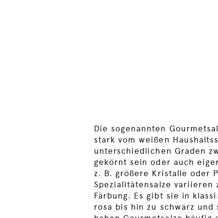
Die sogenannten Gourmetsal
können sie darüber hinau
stark vom weißen Haushaltss
unterschiedlichen Graden zw
gekörnt sein oder auch eig
z. B. größere Kristalle oder
Spezialitätensalze variieren
Färbung. Es gibt sie in klass
rosa bis hin zu schwarz und 
haben Gourmetsalze häufig 