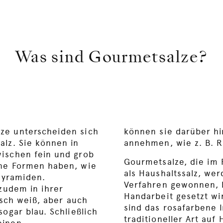
Was sind Gourmetsalze?
ze unterscheiden sich
s noch weitere Noten
alz. Sie können in
annehmen, wie z. B. R
ischen fein und grob
Gourmetsalze, die im 
ene Formen haben, wie
als Haushaltssalz, we
 Pyramiden.
Verfahren gewonnen, 
 zudem in ihrer
Handarbeit gesetzt wir
isch weiß, aber auch
sind das rosafarbene 
sogar blau. Schließlich
traditioneller Art au
einen