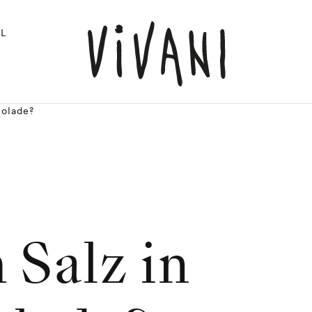
L
kolade?
Salz in