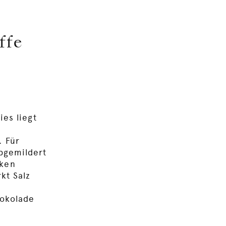
ffe
ies liegt
. Für
bgemildert
cken
kt Salz
hokolade