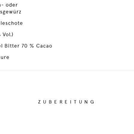
- oder
usgewürz
lleschote
Vol.)
l Bitter 70 % Cacao
äure
ZUBEREITUNG