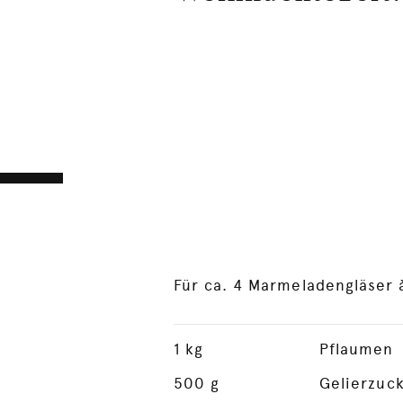
Für ca. 4 Marmeladengläser 
1
kg
Pflaumen
500
g
Gelierzuck