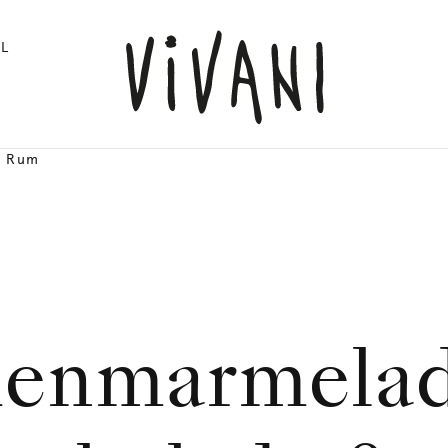
L
& Rum
menmarmela