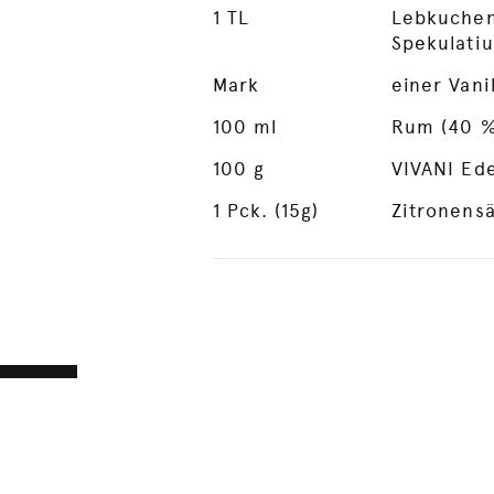
1
TL
Lebkuchen
Spekulati
Mark
einer Vani
100
ml
Rum (40 % 
100
g
VIVANI Ede
1
Pck. (15g)
Zitronens