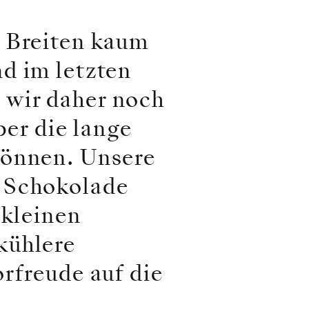
n Breiten kaum
d im letzten
 wir daher noch
ber die lange
können. Unsere
r Schokolade
 kleinen
kühlere
rfreude auf die