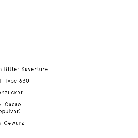
n Bitter Kuvertüre
l, Type 630
enzucker
el Cacao
opulver)
n-Gewürz
r