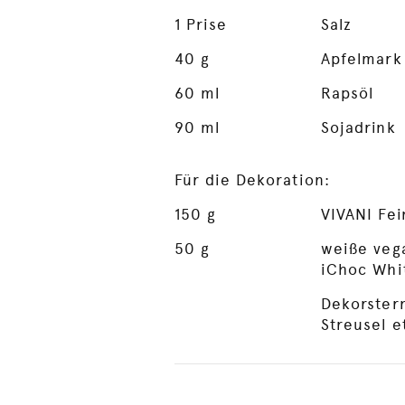
1
Prise
Salz
40
g
Apfelmark
60
ml
Rapsöl
90
ml
Sojadrink
Für die Dekoration:
150
g
VIVANI Fei
50
g
weiße vega
iChoc Whit
Dekorster
Streusel e