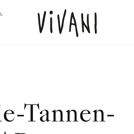
L
ie-Tannen-