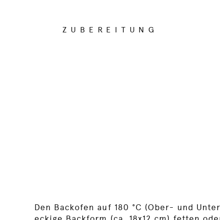
ZUBEREITUNG
Den Backofen auf 180 °C (Ober- und Unter
eckige Backform (ca. 18x12 cm) fetten ode