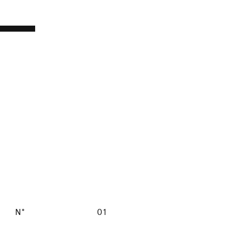
N°
01