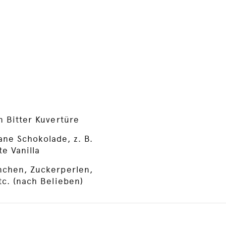
n Bitter Kuvertüre
ne Schokolade, z. B.
e Vanilla
nchen, Zuckerperlen,
tc. (nach Belieben)