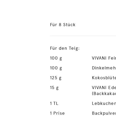
Für 8 Stück
Für den Teig:
100
g
VIVANI Fei
100
g
Dinkelmeh
125
g
Kokosblüt
15
g
VIVANI Ed
(Backkaka
1
TL
Lebkuche
1
Prise
Backpulve