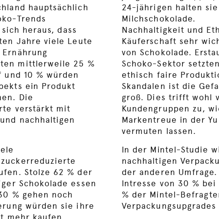
chland hauptsächlich
24-jährigen halten sie
oko-Trends
Milchschokolade.
e sich heraus, dass
Nachhaltigkeit und Eth
ten Jahre viele Leute
Käuferschaft sehr wic
 Ernährung
von Schokolade. Ersta
en mittlerweile 25 %
Schoko-Sektor setzte
uf und 10 % würden
ethisch faire Produkti
pekts ein Produkt
Skandalen ist die Gef
hen. Die
groß. Dies trifft wohl
te verstärkt mit
Kundengruppen zu, wi
 und nachhaltigen
Markentreue in der Yu
vermuten lassen.
iele
In der Mintel-Studie w
zuckerreduzierte
nachhaltigen Verpacku
fen. Stolze 62 % der
der anderen Umfrage. 
iger Schokolade essen
Intresse von 30 % bei
 30 % gehen noch
% der Mintel-Befragte
erung würden sie ihre
Verpackungsupgrades
ht mehr kaufen.