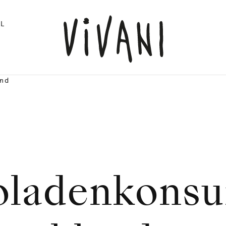
L
and
oladenkons