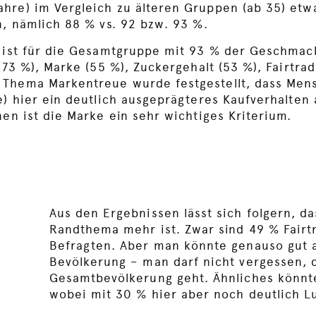
hre) im Vergleich zu älteren Gruppen (ab 35) etw
n, nämlich 88 % vs. 92 bzw. 93 %.
n ist für die Gesamtgruppe mit 93 % der Geschmac
(73 %), Marke (55 %), Zuckergehalt (53 %), Fairtra
 Thema Markentreue wurde festgestellt, dass Men
e) hier ein deutlich ausgeprägteres Kaufverhalten
nen ist die Marke ein sehr wichtiges Kriterium.
Aus den Ergebnissen lässt sich folgern, da
Randthema mehr ist. Zwar sind 49 % Fairtr
Befragten. Aber man könnte genauso gut a
Bevölkerung – man darf nicht vergessen, d
Gesamtbevölkerung geht. Ähnliches könnt
wobei mit 30 % hier aber noch deutlich Lu