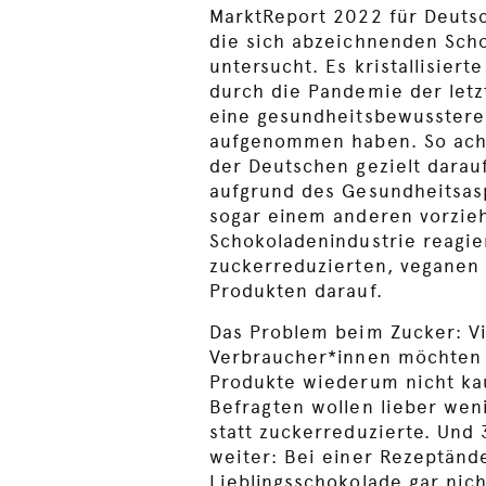
MarktReport 2022 für Deuts
die sich abzeichnenden Sch
untersucht. Es kristallisiert
durch die Pandemie der letz
eine gesundheitsbewusstere
aufgenommen haben. So acht
der Deutschen gezielt dara
aufgrund des Gesundheitsas
sogar einem anderen vorzie
Schokoladenindustrie reagier
zuckerreduzierten, veganen
Produkten darauf.
Das Problem beim Zucker: V
Verbraucher*innen möchten 
Produkte wiederum nicht kau
Befragten wollen lieber wen
statt zuckerreduzierte. Und
weiter: Bei einer Rezeptänd
Lieblingsschokolade gar nic