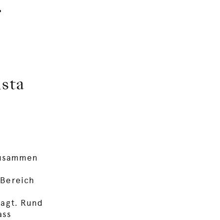
.
sta
 zusammen
 Bereich
ragt. Rund
ass