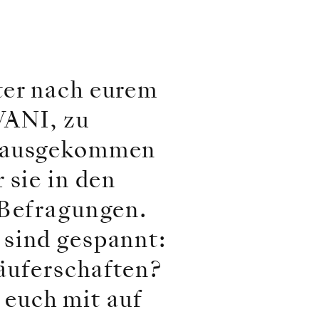
ter nach eurem
VANI, zu
erausgekommen
 sie in den
 Befragungen.
 sind gespannt:
äuferschaften?
euch mit auf