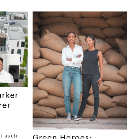
arker
rer
st auch
Green Heroes: