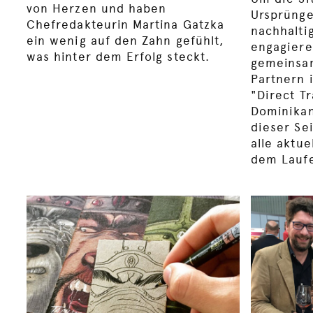
von Herzen und haben
Ursprünge
Chefredakteurin Martina Gatzka
nachhalti
ein wenig auf den Zahn gefühlt,
engagiere
was hinter dem Erfolg steckt.
gemeinsam
Partnern 
"Direct T
Dominikan
dieser Se
alle aktu
dem Lauf