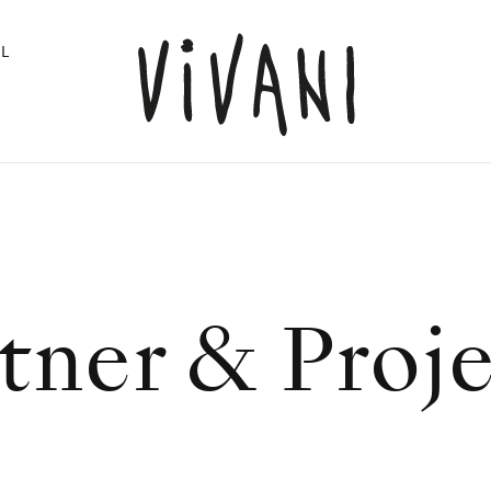
L
tner & Proj