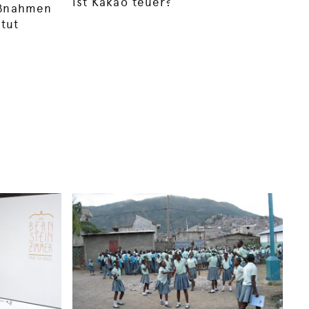
ist Kakao teuer?
aßnahmen
tut