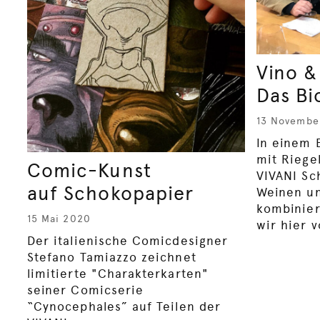
Vino &
Das Bi
13 Novembe
In einem 
mit Riege
Comic-Kunst
VIVANI Sc
auf Schokopapier
Weinen un
kombiniert
15 Mai 2020
wir hier v
Der italienische Comicdesigner
Stefano Tamiazzo zeichnet
limitierte "Charakterkarten"
seiner Comicserie
“Cynocephales” auf Teilen der