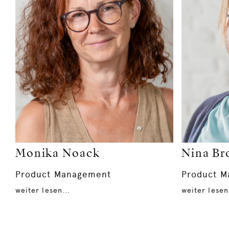
Monika Noack
Nina Br
Product Management
Product 
weiter lesen...
weiter lesen.