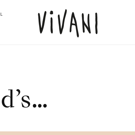
L
nd’s…