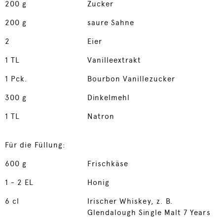
200
g
Zucker
200
g
saure Sahne
2
Eier
1
TL
Vanilleextrakt
1
Pck.
Bourbon Vanillezucker
300
g
Dinkelmehl
1
TL
Natron
Für die Füllung:
600
g
Frischkäse
1
- 2 EL
Honig
6
cl
Irischer Whiskey, z. B.
Glendalough Single Malt 7 Years