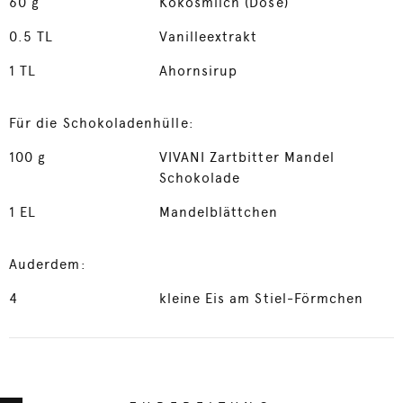
60
g
Kokosmilch (Dose)
0.5
TL
Vanilleextrakt
1
TL
Ahornsirup
Für die Schokoladenhülle:
100
g
VIVANI Zartbitter Mandel
Schokolade
1
EL
Mandelblättchen
Auderdem:
4
kleine Eis am Stiel-Förmchen