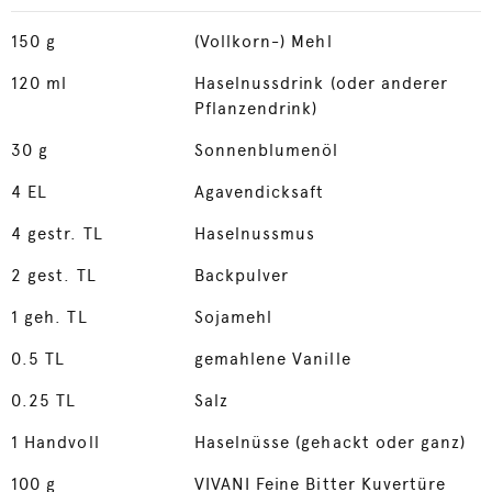
150
g
(Vollkorn-) Mehl
120
ml
Haselnussdrink (oder anderer
Pflanzendrink)
30
g
Sonnenblumenöl
4
EL
Agavendicksaft
4
gestr. TL
Haselnussmus
2
gest. TL
Backpulver
1
geh. TL
Sojamehl
0.5
TL
gemahlene Vanille
0.25
TL
Salz
1
Handvoll
Haselnüsse (gehackt oder ganz)
100
g
VIVANI Feine Bitter Kuvertüre