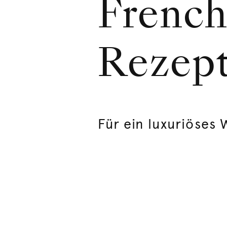
French
Rezep
Für ein luxuriöse