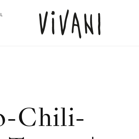
L
-Chili-