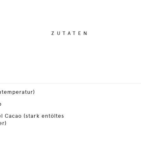
ZUTATEN
mtemperatur)
p
l Cacao (stark entöltes
er)