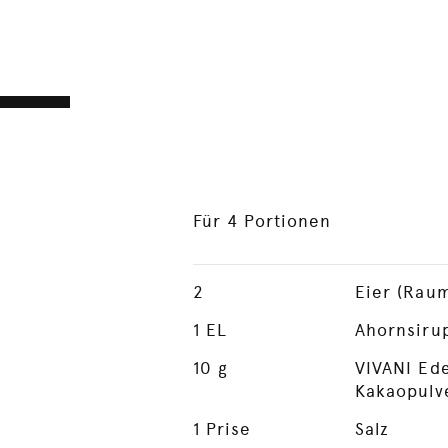
Für 4 Portionen
2
Eier (Rau
1
EL
Ahornsiru
10
g
VIVANI Ede
Kakaopulv
1
Prise
Salz