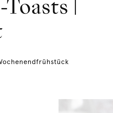
-Toasts |
t
s Wochenendfrühstück