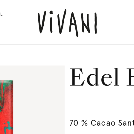
L
Edel B
70 % Cacao San