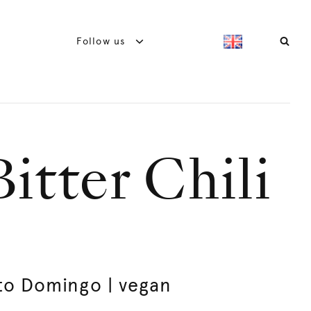
Follow us
itter Chili
to Domingo | vegan