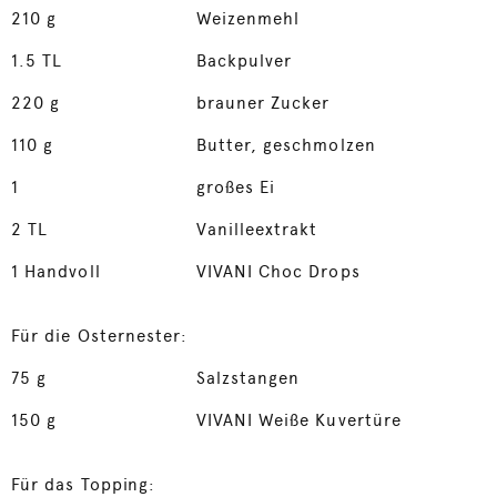
210
g
Weizenmehl
1.5
TL
Backpulver
220
g
brauner Zucker
110
g
Butter, geschmolzen
1
großes Ei
2
TL
Vanilleextrakt
1
Handvoll
VIVANI Choc Drops
Für die Osternester:
75
g
Salzstangen
150
g
VIVANI Weiße Kuvertüre
Für das Topping: