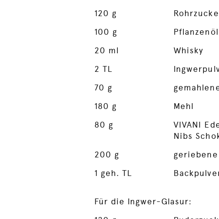
120
g
Rohrzucke
100
g
Pflanzenöl
20
ml
Whisky
2
TL
Ingwerpul
70
g
gemahlen
180
g
Mehl
80
g
VIVANI Ede
Nibs Scho
200
g
geriebene
1
geh. TL
Backpulve
Für die Ingwer-Glasur: