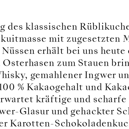
 des klassischen Rüblikuch
iskuitmasse mit zugesetzten
Nüssen erhält bei uns heute 
n Osterhasen zum Stauen bri
hisky, gemahlener Ingwer un
100 % Kakaogehalt und Kakao
wartet kräftige und scharfe
gwer-Glasur und gehackter S
eser Karotten-Schokoladenkuc