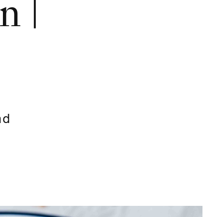
n |
nd