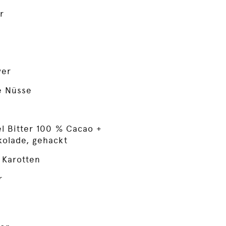
r
ver
e Nüsse
l Bitter 100 % Cacao +
kolade, gehackt
 Karotten
r