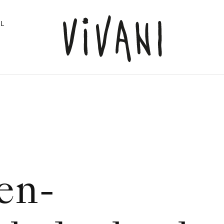
L
t
en-