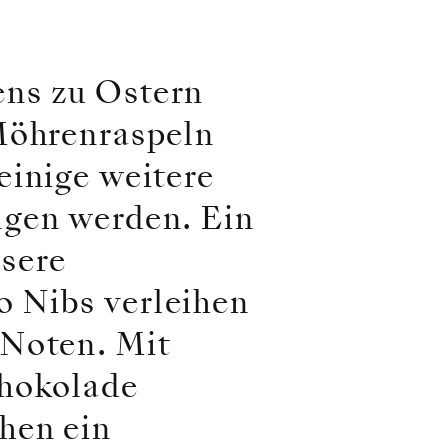
ens zu Ostern
 Möhrenraspeln
einige weitere
ngen werden. Ein
sere
 Nibs verleihen
 Noten. Mit
chokolade
hen ein