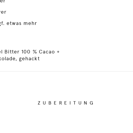
er
ver
gf. etwas mehr
l Bitter 100 % Cacao +
kolade, gehackt
ZUBEREITUNG