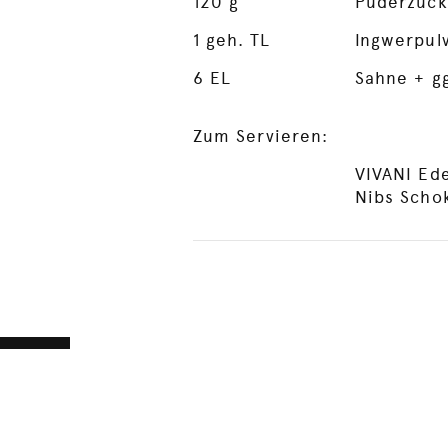
120
g
Puderzuck
1
geh. TL
Ingwerpul
6
EL
Sahne + g
Zum Servieren:
VIVANI Ede
Nibs Scho