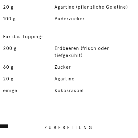
20
g
Agartine (pflanzliche Gelatine)
100
g
Puderzucker
Für das Topping:
200
g
Erdbeeren (frisch oder
tiefgekühlt)
60
g
Zucker
20
g
Agartine
einige
Kokosraspel
ZUBEREITUNG