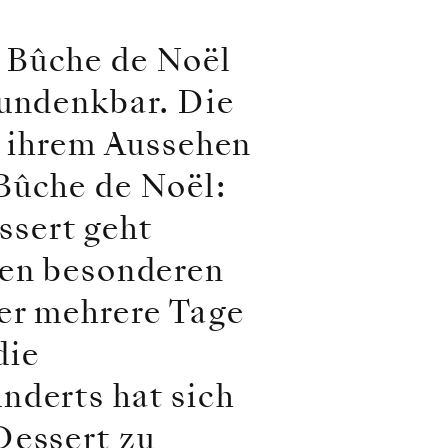
 Bûche de Noël
 undenkbar. Die
in ihrem Aussehen
Bûche de Noël:
sert geht
nen besonderen
er mehrere Tage
die
nderts hat sich
Dessert zu