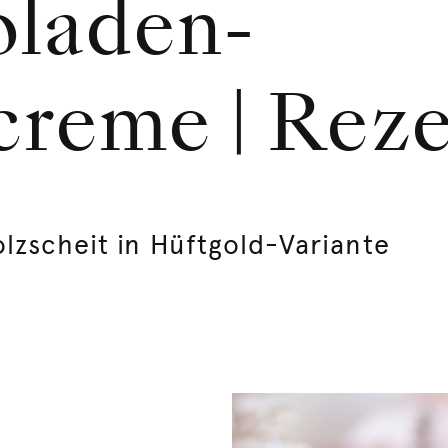
oladen-
creme | Rez
lzscheit in Hüftgold-Variante