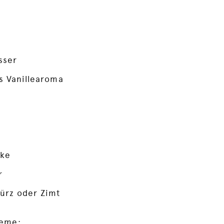
sser
s Vanillearoma
rke
r
ürz oder Zimt
reme: