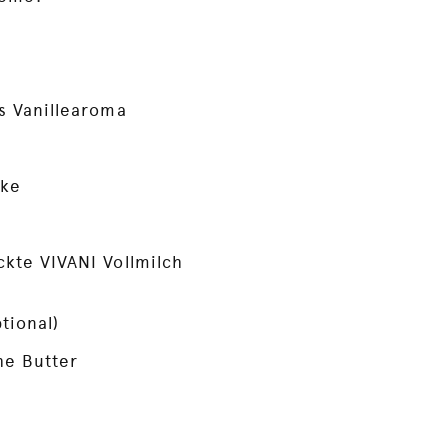
s Vanillearoma
rke
kte VIVANI Vollmilch
tional)
he Butter