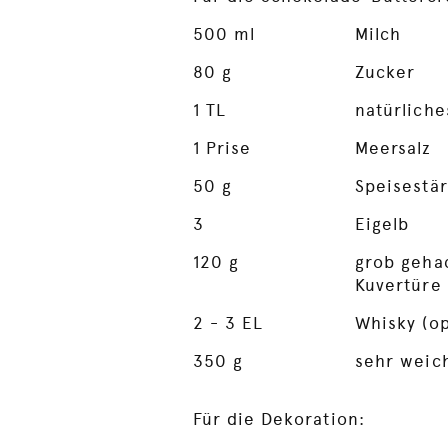
500
ml
Milch
80
g
Zucker
1
TL
natürliche
1
Prise
Meersalz
50
g
Speisestä
3
Eigelb
120
g
grob gehac
Kuvertüre
2
- 3 EL
Whisky (op
350
g
sehr weic
Für die Dekoration: