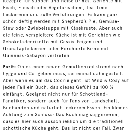
Rezepte für Suppen und heiße Drinks, Gerichte mit
Fisch, Fleisch oder Vegetarischem, Tea-Time-
Leckereien und süße Verführungen. Es kann ganz
schön deftig werden mit Shepherd’s Pie, Gemüse-
Stew oder Zwiebelsuppe mit Käsekruste. Aber auch
die feine, verspieltere Küche ist mit Gerichten wie
Schokoladenrisotto mit Cassis-Feigen und
Granatapfelkernen oder Porchierte Birne mit
Guinness-Sabayon vertreten.
Fazit:
Ob es einen neuen Gemütlichkeitstrend nach
hygge und Co. geben muss, sei einmal dahingestellt.
Aber wenn es um das Coorie geht, ist Wild & Cosy auf
jeden Fall ein Buch, das dieses Gefühl zu 100 %
einfängt. Geeignet nicht nur für Schottland-
Fanatiker, sondern auch für Fans von Landschaft,
Bildbänden und natürlich leckerem Essen. Ein kleines
Achtung zum Schluss: Das Buch mag suggerieren,
dass es hier auch ausschließlich um die traditionell
schottische Küche geht. Das ist nicht der Fall. Zwar