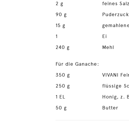
2
g
feines Sal
90
g
Puderzuck
15
g
gemahlen
1
Ei
240
g
Mehl
Für die Ganache:
350
g
VIVANI Fei
250
g
flüssige S
1
EL
Honig, z. 
50
g
Butter