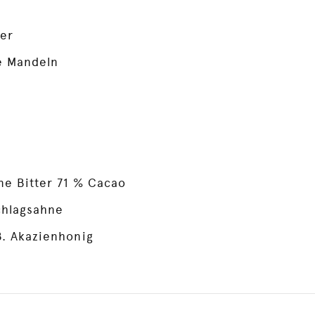
z
er
e Mandeln
ne Bitter 71 % Cacao
chlagsahne
B. Akazienhonig