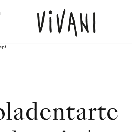
L
ept
ladentarte