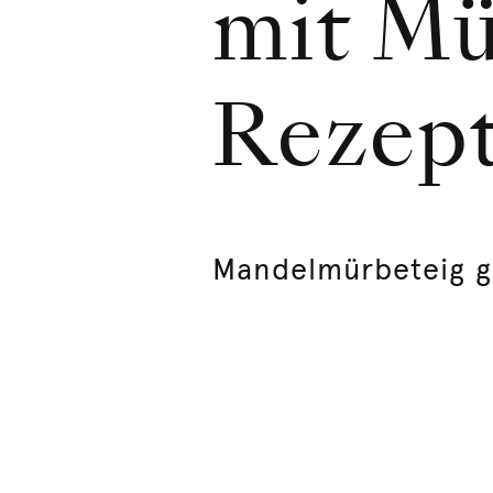
mit Mü
Rezep
Mandelmürbeteig g