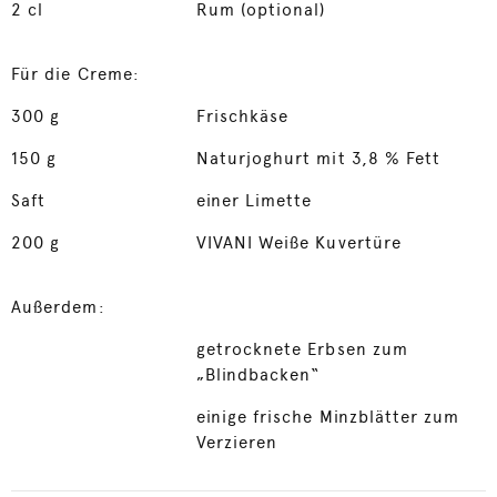
2
cl
Rum (optional)
Für die Creme:
300
g
Frischkäse
150
g
Naturjoghurt mit 3,8 % Fett
Saft
einer Limette
200
g
VIVANI Weiße Kuvertüre
Außerdem:
getrocknete Erbsen zum
„Blindbacken“
einige frische Minzblätter zum
Verzieren