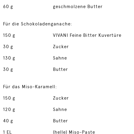
60
g
geschmolzene Butter
Für die Schokoladenganache:
150
g
VIVANI Feine Bitter Kuvertüre
30
g
Zucker
130
g
Sahne
30
g
Butter
Für das Miso-Karamell:
150
g
Zucker
120
g
Sahne
40
g
Butter
1
EL
(helle) Miso-Paste