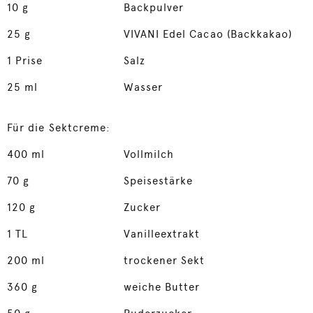
10
g
Backpulver
25
g
VIVANI Edel Cacao (Backkakao)
1
Prise
Salz
25
ml
Wasser
Für die Sektcreme:
400
ml
Vollmilch
70
g
Speisestärke
120
g
Zucker
1
TL
Vanilleextrakt
200
ml
trockener Sekt
360
g
weiche Butter