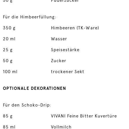
50
g
Puderzucker
Für die Himbeerfüllung:
350
g
Himbeeren (TK-Ware)
20
ml
Wasser
25
g
Speisestärke
50
g
Zucker
100
ml
trockener Sekt
OPTIONALE DEKORATIONEN
Für den Schoko-Drip:
85
g
VIVANI Feine Bitter Kuvertüre
85
ml
Vollmilch