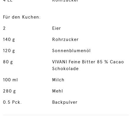
4
EL
Rohrzucker
Für den Kuchen:
2
Eier
140
g
Rohrzucker
120
g
Sonnenblumenöl
80
g
VIVANI Feine Bitter 85 % Cacao
Schokolade
100
ml
Milch
280
g
Mehl
0.5
Pck.
Backpulver