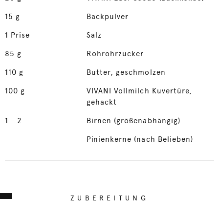
15
g
Backpulver
1
Prise
Salz
85
g
Rohrohrzucker
110
g
Butter, geschmolzen
100
g
VIVANI Vollmilch Kuvertüre,
gehackt
1
- 2
Birnen (größenabhängig)
Pinienkerne (nach Belieben)
ZUBEREITUNG