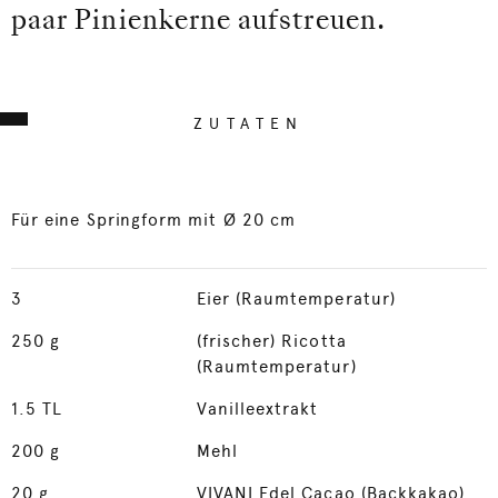
paar Pinienkerne aufstreuen.
ZUTATEN
Für eine Springform mit Ø 20 cm
3
Eier (Raumtemperatur)
250
g
(frischer) Ricotta
(Raumtemperatur)
1.5
TL
Vanilleextrakt
200
g
Mehl
20
g
VIVANI Edel Cacao (Backkakao)