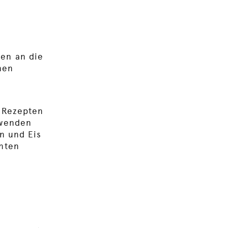
en an die
nen
n Rezepten
rwenden
n und Eis
nten