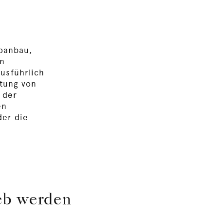
aoanbau,
on
usführlich
rtung von
 der
en
der die
eb werden