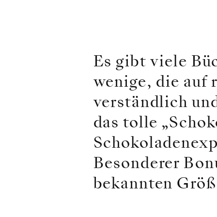
Es gibt viele B
wenige, die auf
verständlich un
das tolle „Scho
Schokoladenexp
Besonderer Bonu
bekannten Größ