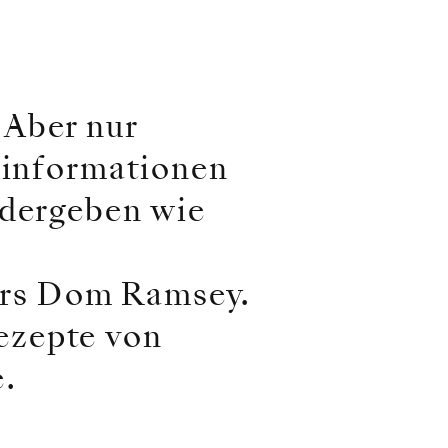
 Aber nur
chinformationen
edergeben wie
ers Dom Ramsey.
ezepte von
.