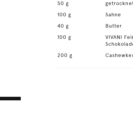
50
g
getrockne
100
g
Sahne
40
g
Butter
100
g
VIVANI Fei
Schokolad
200
g
Cashewker