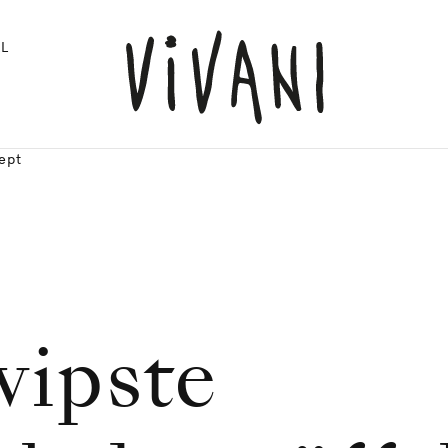
L
ept
wipste