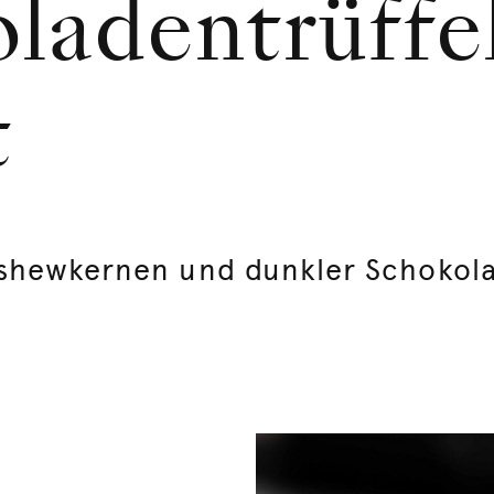
ladentrüffel
t
ashewkernen und dunkler Schokol