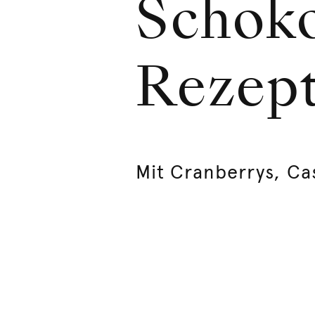
Schoko
Rezep
Mit Cranberrys, C