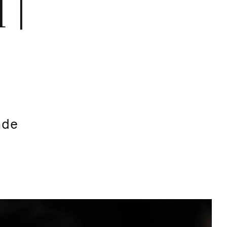
 |
ade