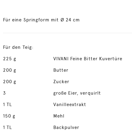
Für eine Springform mit Ø 24 cm
Für den Teig:
225
g
VIVANI Feine Bitter Kuvertüre
200
g
Butter
200
g
Zucker
3
große Eier, verquirlt
1
TL
Vanilleextrakt
150
g
Mehl
1
TL
Backpulver