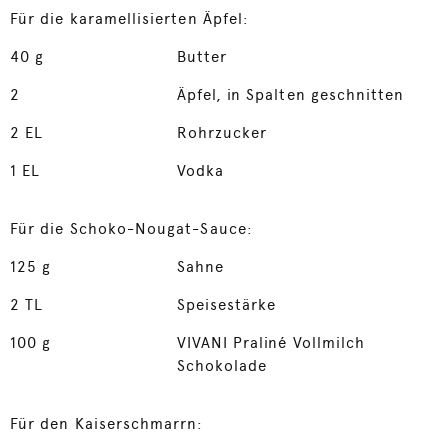
Für die karamellisierten Äpfel:
40
g
Butter
2
Äpfel, in Spalten geschnitten
2
EL
Rohrzucker
1
EL
Vodka
Für die Schoko-Nougat-Sauce:
125
g
Sahne
2
TL
Speisestärke
100
g
VIVANI Praliné Vollmilch
Schokolade
Für den Kaiserschmarrn: