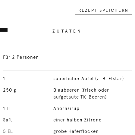
REZEPT SPEICHERN
ZUTATEN
Für 2 Personen
1
säuerlicher Apfel (z. B. Elstar)
250
g
Blaubeeren (frisch oder
aufgetaute TK-Beeren)
1
TL
Ahornsirup
Saft
einer halben Zitrone
5
EL
grobe Haferflocken