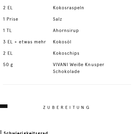
2
EL
Kokosraspeln
1
Prise
Salz
1
TL
Ahornsirup
3
EL + etwas mehr
Kokosöl
2
EL
Kokoschips
50
g
VIVANI Weiße Knusper
Schokolade
ZUBEREITUNG
Schwierigkeitsgrad