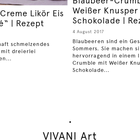
Blaubeer-Crumb
Weißer Knusper
 Creme Likör Eis
Schokolade | Re
é“ | Rezept
4 August 2017
Blaubeeren sind ein Ge
haft schmelzendes
Sommers. Sie machen s
mit dreierlei
hervorragend in einem 
n...
Crumble mit Weißer Kn
Schokolade...
VIVANI Art