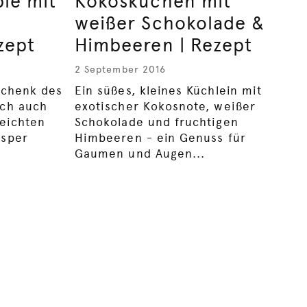
le mit
Kokoskuchen mit
weißer Schokolade &
zept
Himbeeren | Rezept
2 September 2016
schenk des
Ein süßes, kleines Küchlein mit
ich auch
exotischer Kokosnote, weißer
leichten
Schokolade und fruchtigen
usper
Himbeeren - ein Genuss für
Gaumen und Augen...