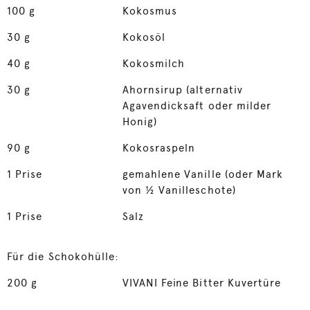
100
g
Kokosmus
30
g
Kokosöl
40
g
Kokosmilch
30
g
Ahornsirup (alternativ
Agavendicksaft oder milder
Honig)
90
g
Kokosraspeln
1
Prise
gemahlene Vanille (oder Mark
von ½ Vanilleschote)
1
Prise
Salz
Für die Schokohülle:
200
g
VIVANI Feine Bitter Kuvertüre