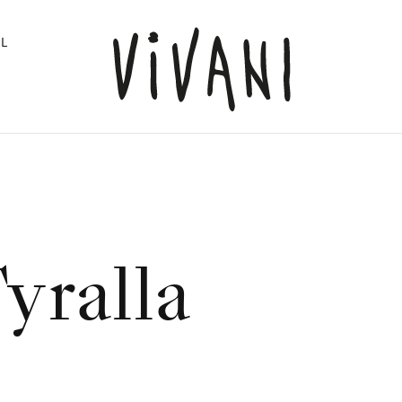
L
yralla