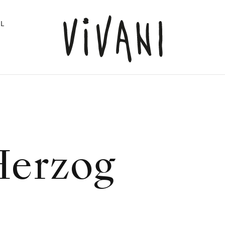
L
Herzog