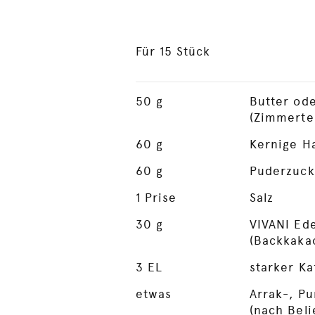
Für 15 Stück
50
g
Butter od
(Zimmerte
60
g
Kernige H
60
g
Puderzuck
1
Prise
Salz
30
g
VIVANI Ed
(Backkaka
3
EL
starker Ka
etwas
Arrak-, P
(nach Beli