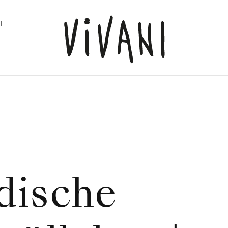
L
dische