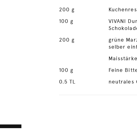
200
g
Kuchenrest
100
g
VIVANI Du
Schokolad
200
g
grüne Mar
selber ein
Maisstärke
100
g
Feine Bitt
0.5
TL
neutrales 