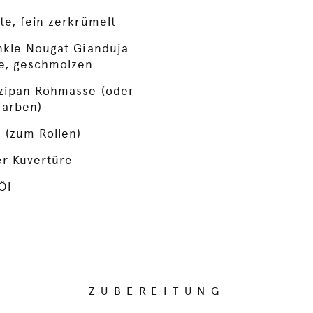
e, fein zerkrümelt
nkle Nougat Gianduja
e, geschmolzen
zipan Rohmasse (oder
färben)
 (zum Rollen)
er Kuvertüre
Öl
ZUBEREITUNG