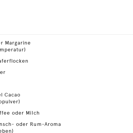
er Margarine
mperatur)
aferflocken
er
el Cacao
opulver)
ffee oder Milch
unsch- oder Rum-Aroma
eben)