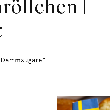
röllchen |
t
 „Dammsugare“