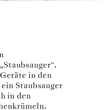
en
„Staubsauger“.
 Geräte in den
 ein Staubsauger
ch in den
chenkrümeln.