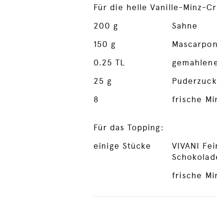
Für die helle Vanille-Minz-C
200
g
Sahne
150
g
Mascarpo
0.25
TL
gemahlene
25
g
Puderzuck
8
frische Mi
Für das Topping:
einige Stücke
VIVANI Fei
Schokolad
frische Mi