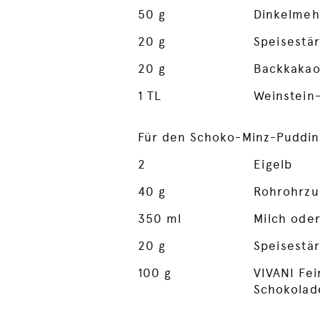
50
g
Dinkelmeh
20
g
Speisestä
20
g
Backkakao
1
TL
Weinstein
Für den Schoko-Minz-Puddin
2
Eigelb
40
g
Rohrohrzu
350
ml
Milch oder
20
g
Speisestä
100
g
VIVANI Fei
Schokolad