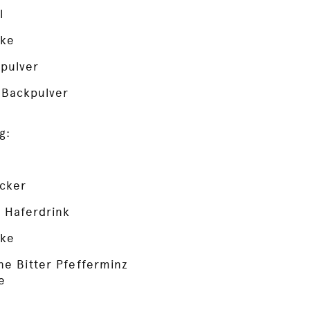
l
rke
pulver
-Backpulver
g:
cker
 Haferdrink
rke
ne Bitter Pfefferminz
e