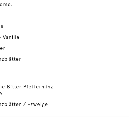
reme:
ne
 Vanille
er
nzblätter
ne Bitter Pfefferminz
e
nzblätter / -zweige