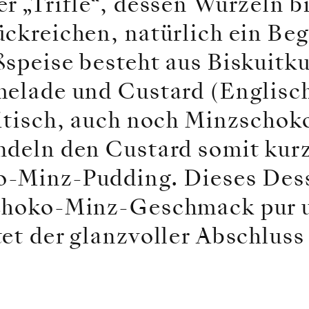
r „Trifle“, dessen Wurzeln bi
ckreichen, natürlich ein Beg
ßspeise besteht aus Biskuitk
melade und Custard (Englisc
ritisch, auch noch Minzschok
ndeln den Custard somit kurz
-Minz-Pudding. Dieses Dess
Schoko-Minz-Geschmack pur u
et der glanzvoller Abschluss