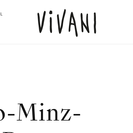
L
o-Minz-