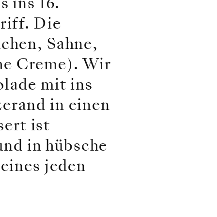
s ins 16.
riff. Die
uchen, Sahne,
he Creme). Wir
olade mit ins
erand in einen
ert ist
nd in hübsche
 eines jeden