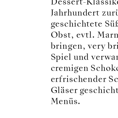
Dessert-Klassike
Jahrhundert zurü
geschichtete Sü
Obst, evtl. Mar
bringen, very b
Spiel und verwa
cremigen Schoko
erfrischender 
Gläser geschicht
Menüs.