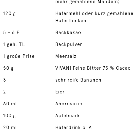
mehr gemahlene Mandeln)
120
g
Hafermehl oder kurz gemahlene
Haferflocken
5
- 6 EL
Backkakao
1
geh. TL
Backpulver
1
große Prise
Meersalz
50
g
VIVANI Feine Bitter 75 % Cacao
3
sehr reife Bananen
2
Eier
60
ml
Ahornsirup
100
g
Apfelmark
20
ml
Haferdrink o. Ä.