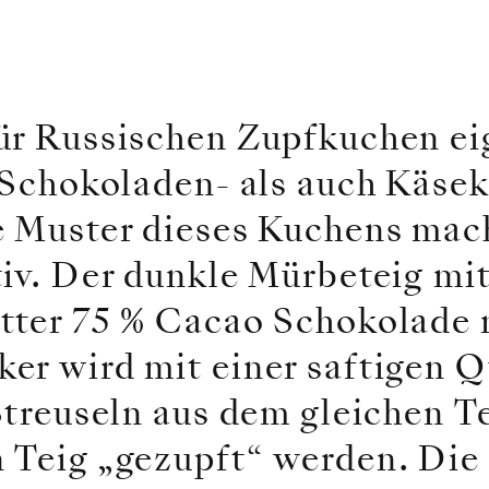
ür Russischen Zupfkuchen eig
l Schokoladen- als auch Käse
e Muster dieses Kuchens mach
tiv. Der dunkle Mürbeteig mi
tter 75 % Cacao Schokolade 
er wird mit einer saftigen 
Streuseln aus dem gleichen Te
 Teig „gezupft“ werden. Die 