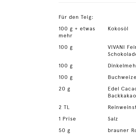
Für den Teig:
100
g + etwas
Kokosöl
mehr
100
g
VIVANI Fei
Schokolad
100
g
Dinkelmeh
100
g
Buchweiz
20
g
Edel Cacao
Backkakao
2
TL
Reinweins
1
Prise
Salz
50
g
brauner R