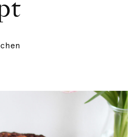
pt
uchen