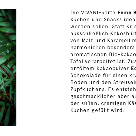
Die VIVANI-Sorte
Feine 
Kuchen und Snacks ideal
werden sollen. Statt Kris
ausschließlich Kokosblü
von Malz und Karamell mi
harmonieren besonders 
aromatischen Bio-Kakao
Tafel verarbeitet ist. 
entöltem Kakaopulver
E
Schokolade für einen k
Boden und den Streusel
Zupfkuchens. Es entste
geschmacklicher aber au
der süßen, cremigen Kä
Kuchen gefüllt wird.