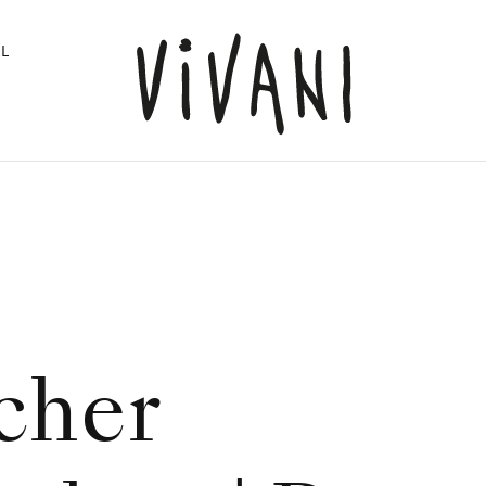
L
cher