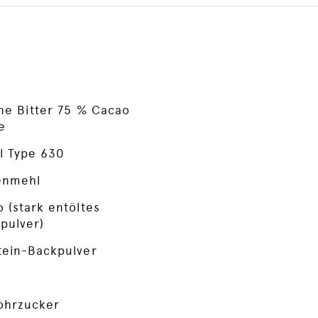
ne Bitter 75 % Cacao
e
l Type 630
enmehl
 (stark entöltes
pulver)
tein-Backpulver
ohrzucker