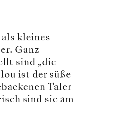
 als kleines
ler. Ganz
llt sind „die
ou ist der süße
ebackenen Taler
risch sind sie am