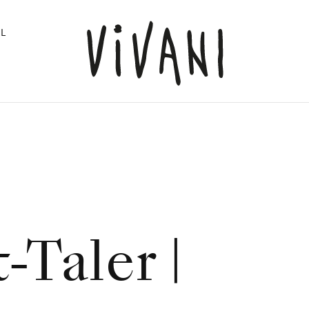
L
-Taler |