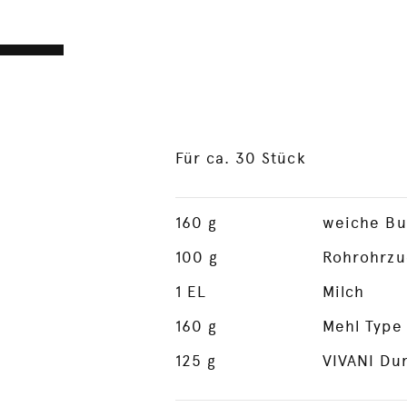
Für ca. 30 Stück
160
g
weiche Bu
100
g
Rohrohrzu
1
EL
Milch
160
g
Mehl Type
125
g
VIVANI Du