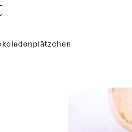
t
okoladenplätzchen