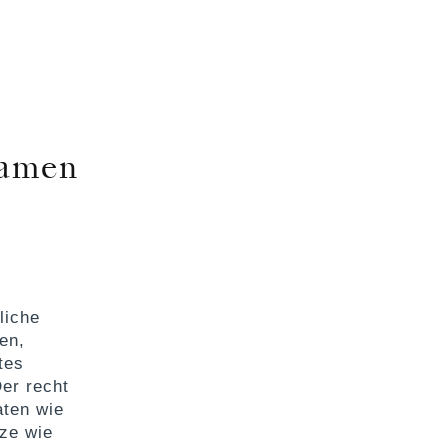
Namen
liche
en,
tes
er recht
aten wie
rze wie