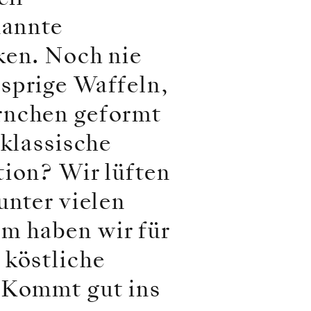
nannte
ken. Noch nie
sprige Waffeln,
rnchen geformt
 klassische
tion? Wir lüften
unter vielen
m haben wir für
 köstliche
. Kommt gut ins