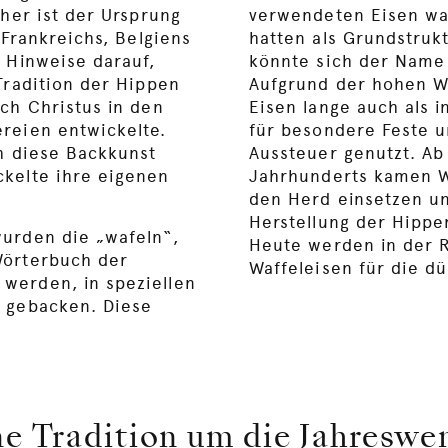
cher ist der Ursprung
verwendeten Eisen war
 Frankreichs, Belgiens
hatten als Grundstruk
t Hinweise darauf,
könnte sich der Name 
Tradition der Hippen
Aufgrund der hohen W
ch Christus in den
Eisen lange auch als 
reien entwickelte.
für besondere Feste un
ch diese Backkunst
Aussteuer genutzt. Ab 
kelte ihre eigenen
Jahrhunderts kamen Wa
den Herd einsetzen un
Herstellung der Hippen
urden die „wafeln“,
Heute werden in der R
Wörterbuch der
Waffeleisen für die d
werden, in speziellen
r gebacken. Diese
ne Tradition um die Jahreswe