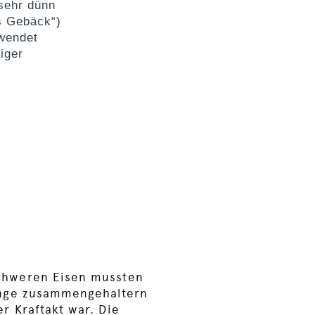
 sehr dünn
s Gebäck“)
rwendet
iger
.
chweren Eisen mussten
ange zusammengehaltern
r Kraftakt war. Die