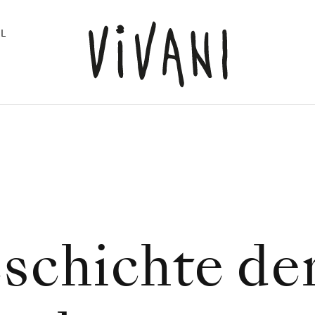
L
schichte de