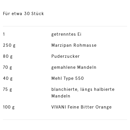
Für etwa 30 Stück
1
getrenntes Ei
250
g
Marzipan Rohmasse
80
g
Puderzucker
70
g
gemahlene Mandeln
40
g
Mehl Type 550
75
g
blanchierte, längs halbierte
Mandeln
100
g
VIVANI Feine Bitter Orange