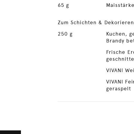
65
g
Maisstärk
Zum Schichten & Dekorieren
250
g
Kuchen, ge
Brandy bet
Frische E
geschnitt
VIVANI Wei
VIVANI Fei
geraspelt