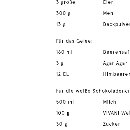
3
große
Eier
300
g
Mehl
13
g
Backpulve
Für das Gelee:
160
ml
Beerensaf
3
g
Agar Agar
12
EL
Himbeeren
Für die weiße Schokoladenc
500
ml
Milch
100
g
VIVANI We
30
g
Zucker