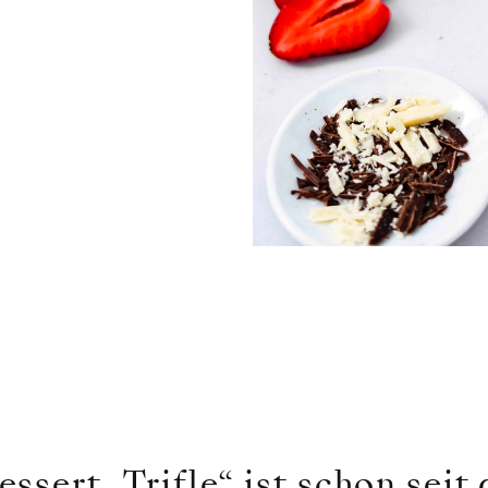
ssert „Trifle“ ist schon seit