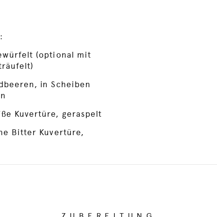
e
:
würfelt (optional mit
räufelt)
rdbeeren, in Scheiben
en
ße Kuvertüre, geraspelt
ne Bitter Kuvertüre,
ZUBEREITUNG