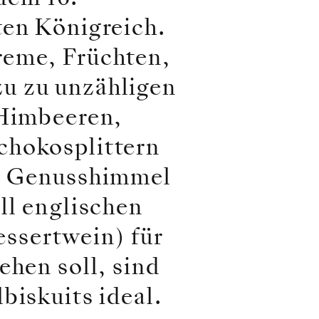
ten Königreich.
reme, Früchten,
u zu unzähligen
 Himbeeren,
chokosplittern
en Genusshimmel
ll englischen
ssertwein) für
ehen soll, sind
biskuits ideal.