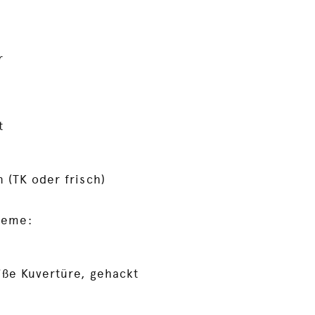
r
t
 (TK oder frisch)
reme:
iße Kuvertüre, gehackt