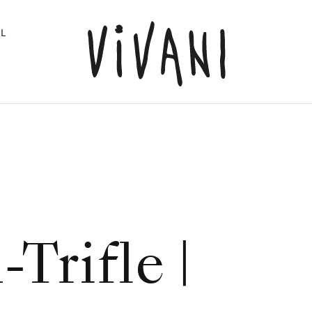
L
Trifle |