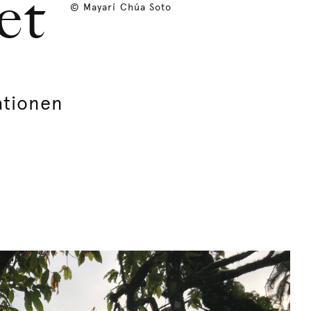
et
© Mayarí Chúa Soto
ationen