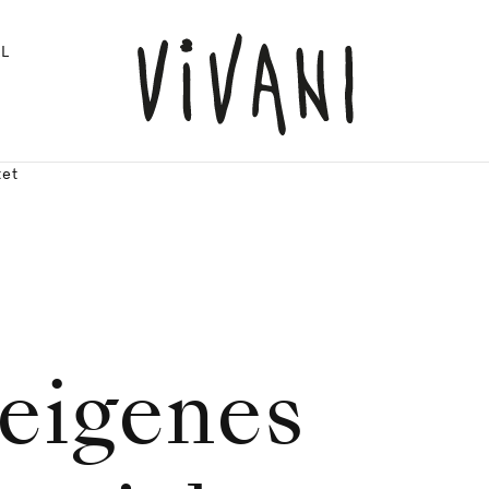
L
tet
 eigenes