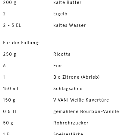
200
g
kalte Butter
2
Eigelb
2
- 3 EL
kaltes Wasser
Für die Füllung:
250
g
Ricotta
6
Eier
1
Bio Zitrone (Abrieb)
150
ml
Schlagsahne
150
g
VIVANI Weiße Kuvertüre
0.5
TL
gemahlene Bourbon-Vanille
50
g
Rohrohrzucker
1
EL
Speisestärke