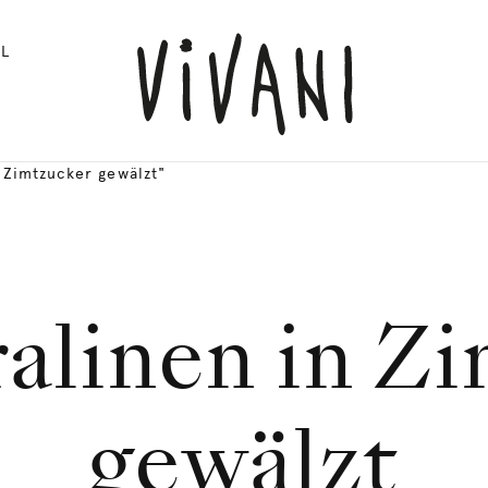
L
 Zimtzucker gewälzt"
ralinen in Z
gewälzt