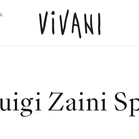
L
uigi Zaini S