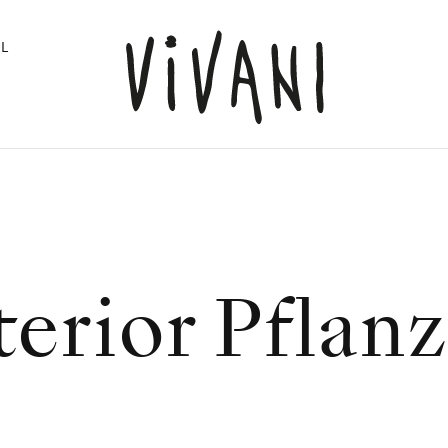
L
terior Pflan