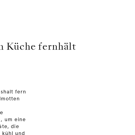
n Küche fernhält
shalt fern
elmotten
te
n, um eine
te, die
d kühl und