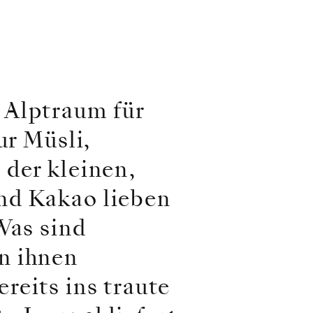
 Alptraum für
ur Müsli,
 der kleinen,
nd Kakao lieben
Was sind
n ihnen
reits ins traute