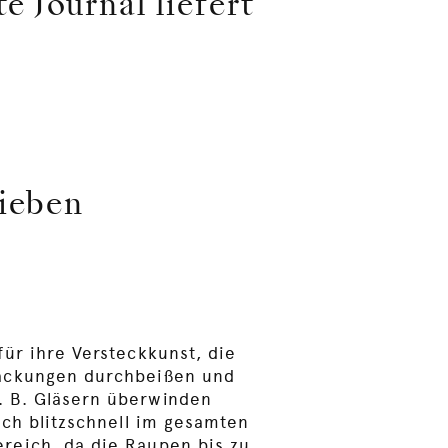
 Journal liefert
lieben
für ihre Versteckkunst, die
packungen durchbeißen und
. B. Gläsern überwinden
sich blitzschnell im gesamten
reich, da die Raupen bis zu