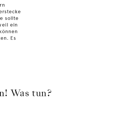
rn
Verstecke
e sollte
eil ein
 können
ten. Es
en! Was tun?