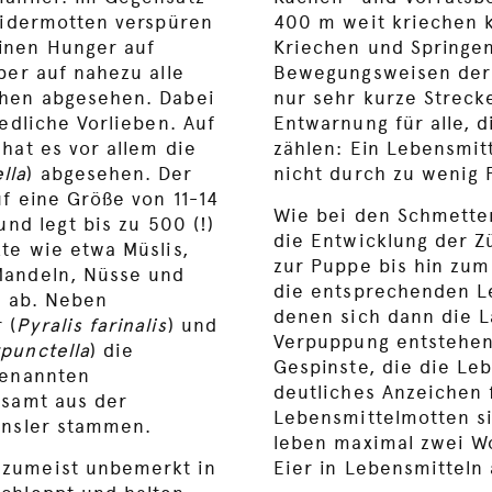
leidermotten verspüren
400 m weit kriechen 
inen Hunger auf
Kriechen und Springe
ber auf nahezu alle
Bewegungsweisen der 
chen abgesehen. Dabei
nur sehr kurze Streck
iedliche Vorlieben. Auf
Entwarnung für alle, d
hat es vor allem die
zählen: Ein Lebensmit
lla
) abgesehen. Der
nicht durch zu wenig 
uf eine Größe von 11-14
Wie bei den Schmetter
und legt bis zu 500 (!)
die Entwicklung der Z
te wie etwa Müslis,
zur Puppe bis hin zum 
Mandeln, Nüsse und
die entsprechenden Le
e ab. Neben
denen sich dann die L
 (
Pyralis farinalis
) und
Verpuppung entstehen
rpunctella
) die
Gespinste, die die Le
genannten
deutliches Anzeichen f
esamt aus der
Lebensmittelmotten si
ünsler stammen.
leben maximal zwei W
 zumeist unbemerkt in
Eier in Lebensmitteln 