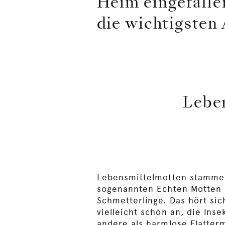
Heim eingefalle
die wichtigsten
Leben
Lebensmittelmotten stammen
sogenannten Echten Motten 
Schmetterlinge. Das hört si
vielleicht schön an, die Inse
andere als harmlose Flatter