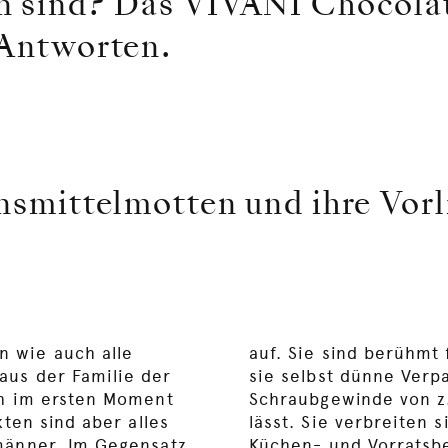
n sind? Das VIVANI Chocolate
 Antworten.
smittelmotten und ihre Vor
 wie auch alle
auf. Sie sind berühmt 
aus der Familie der
sie selbst dünne Ver
ch im ersten Moment
Schraubgewinde von z
kten sind aber alles
lässt. Sie verbreiten 
männer. Im Gegensatz
Küchen- und Vorratsbe