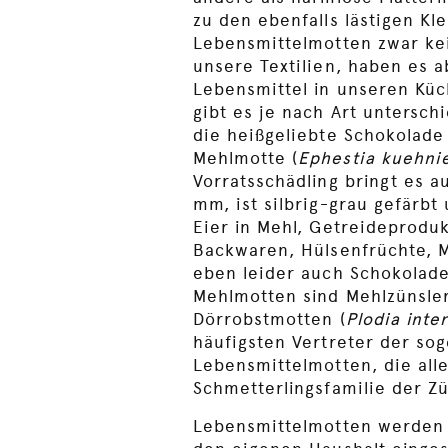
zu den ebenfalls lästigen K
Lebensmittelmotten zwar ke
unsere Textilien, haben es a
Lebensmittel in unseren Kü
gibt es je nach Art untersch
die heißgeliebte Schokolade 
Mehlmotte (
Ephestia kuehnie
Vorratsschädling bringt es a
mm, ist silbrig-grau gefärbt 
Eier in Mehl, Getreideproduk
Backwaren, Hülsenfrüchte, 
eben leider auch Schokolad
Mehlmotten sind Mehlzünsler
Dörrobstmotten (
Plodia inte
häufigsten Vertreter der so
Lebensmittelmotten, die all
Schmetterlingsfamilie der Z
Lebensmittelmotten werden